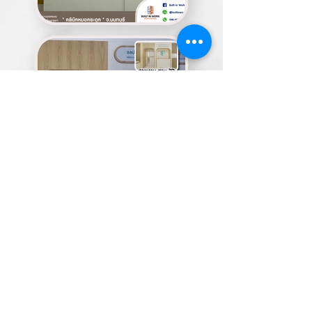
" คลินิกหมอกระดูก" @ จ.นนทบุรี
งานออกแบบภายใน -งาน
ออกแบบ 3D -งานไฟตกแต่ง -งานเฟอร์นิเจอร์ -งานสติ๊กเกอร์ ตกแต่งในร้าน -งานตัวหนังสือ
นูน CNC -กล่องไฟหัวตู้ -ม่านม้วนบั
ง zone ยาอันตราย -งานป้ายอะคริลิค
รับออกแบบตกแต่งภายในครบ
วงจร
บริการติดตั้งทั่วประเทศ
และ