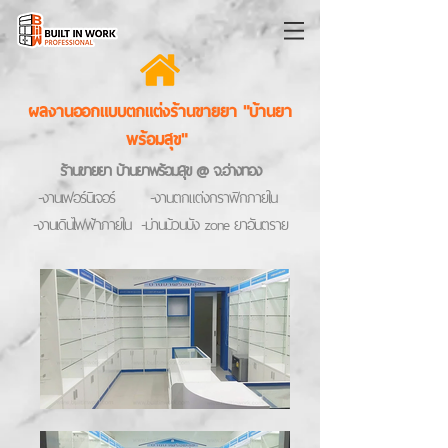
ผลงานออกแบบตกแต่งร้านขายยา "บ้านยา
พร้อมสุข"
ร้านขายยา บ้านยาพร้อมสุข @ จ.อ่างทอง
-งานเฟอร์นิเจอร์ -งานตกแต่งกราฟิกภายใน
-งานเดินไฟฟ้าภายใน -ม่านม้วนบัง zone ยาอันตราย