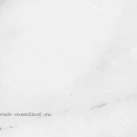
่ง -งานเฟอร์นิเจอร์ -งาน
ค