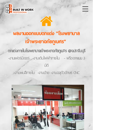
ผลงานออกแบบตกแต่ง "โรงพยาบาล
เจ้าพระยาอภัยภูเบศร"
ตกแต่งภายในโรงพยาบาลเจ้าพระยาอภัยภูเบศร @จ.ปราจีนบุรี
-งานเฟอร์นิเจอร์ -งานเดินไฟฟ้าภายใน - ฟรีออกแบบ 3
มิติ
-งานพ่นสีภายใน -งานป้าย -งานฉลุตัวอักษร CNC