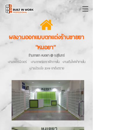
ผลงานออกแบบตกแต่งร้านขายยา
"หมอยา"
ร้านขายยา หมอยา @ จ.สุรินทร์
-งานเฟอร์นิเจอร์ -งานตกแต่งกราฟิกภายใน -งานเดินไฟฟ้าภายใน
-ม่านม้วนบัง zone ยาอันตราย