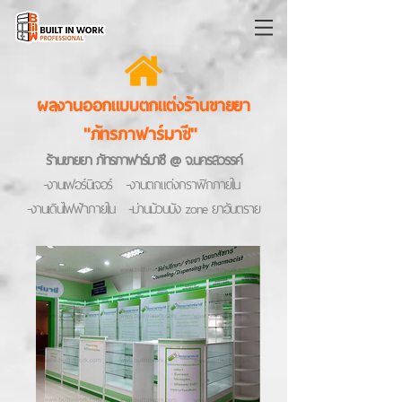
ผลงานออกแบบตกแต่งร้านขายยา
"ภัทรภาฟาร์มาซี"
ร้านขายยา ภัทรภาฟาร์มาซี @ จ.นครสวรรค์
-งานเฟอร์นิเจอร์ -งานตกแต่งกราฟิกภายใน
-งานเดินไฟฟ้าภายใน -ม่านม้วนบัง zone ยาอันตราย