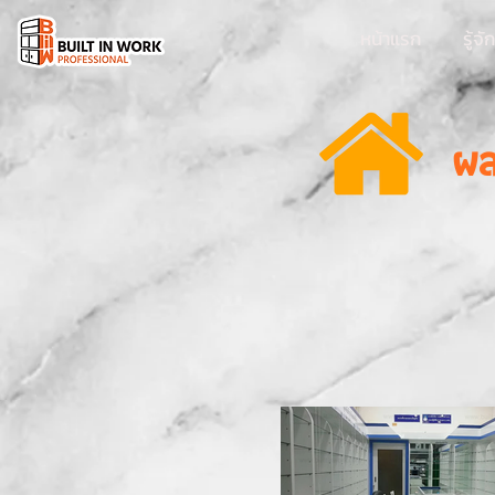
หน้าแรก
รู้จ
ผล
-ง