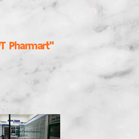
า
ติดต่อเรา
ล็อกอิน
T Pharmart"
องไฟ