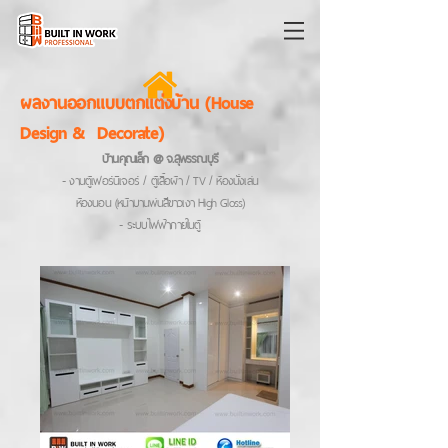
ผลงานออกแบบตกแต่งบ้าน (House
Design & Decorate)
บ้านคุณเล็ก @ จ.สุพรรณบุรี
- งานตู้เฟอร์นิเจอร์ / ตู้เสื้อผ้า / TV / ห้องนั่งเล่น
ห้องนอน (หน้าบานพ่นสีขาวเงา High Gloss)
- ระบบไฟฟ้าภายในตู้