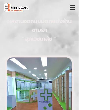
ผลงานออกแบบตกแต่งร้าน
ขายยา
" สุภเวชเภสัช "