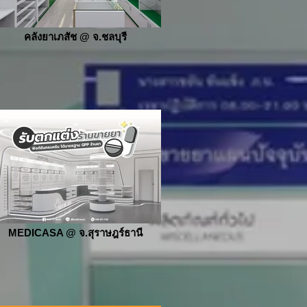
คลังยาเภสัช @ จ.ชลบุรี
MEDICASA @ จ.สุราษฎร์ธานี