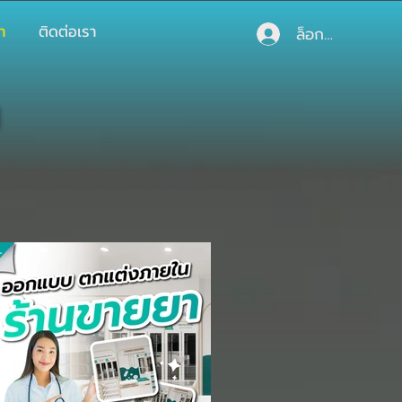
า
ติดต่อเรา
ล็อกอิน
ป